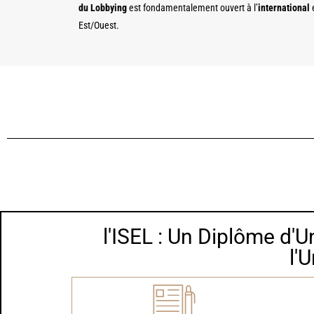
du Lobbying
est fondamentalement ouvert à l’
international
e
Est/Ouest.
l'ISEL : Un Diplôme d'
l'