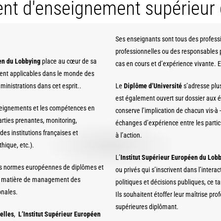
ment d'enseignement supérieur
Ses enseignants sont tous des professi
professionnelles ou des responsables p
en du Lobbying
place au cœur de sa
cas en cours et d’expérience vivante. E
nt applicables dans le monde des
ministrations dans cet esprit..
Le
Diplôme d’Université
s’adresse plus
est également ouvert sur dossier aux 
nseignements et les compétences en
conserve l’implication de chacun vis-à -
parties prenantes, monitoring,
échanges d’expérience entre les parti
s institutions françaises et
à l’action.
hique, etc.).
L’
Institut Supérieur Européen du Lob
s normes européennes de diplômes et
ou privés qui s’inscrivent dans l’intera
e en matière de management des
politiques et décisions publiques, ce 
onales.
Ils souhaitent étoffer leur maîtrise pro
supérieures diplômant.
elles
,
L’Institut Supérieur Européen