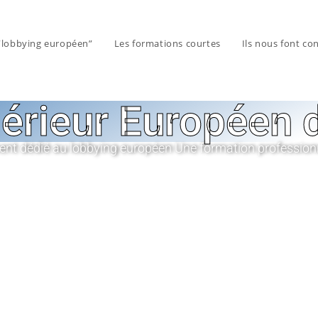
 “lobbying européen”
Les formations courtes
Ils nous font co
périeur Européen
ent dédié au lobbying européen Une formation professionn